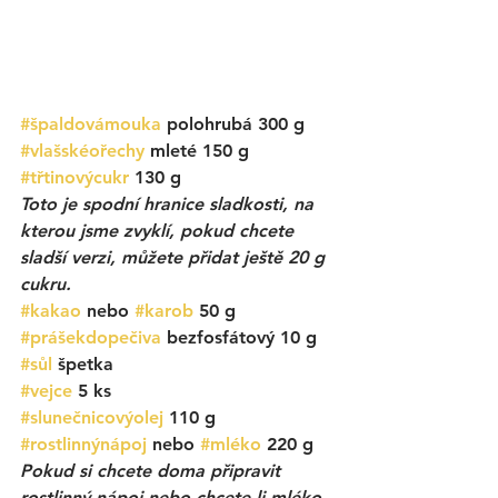
#špaldovámouka
 polohrubá 300 g
#vlašskéořechy
 mleté 150 g
#třtinovýcukr
 130 g
Toto je spodní hranice sladkosti, na 
kterou jsme zvyklí, pokud chcete 
sladší verzi, můžete přidat ještě 20 g 
cukru.
#kakao
 nebo 
#karob
 50 g
#prášekdopečiva
 bezfosfátový 10 g
#sůl
 špetka
#vejce
 5 ks
#slunečnicovýolej
 110 g
#rostlinnýnápoj
 nebo 
#mléko
 220 g
Pokud si chcete doma připravit 
rostlinný nápoj nebo chcete-li mléko, 