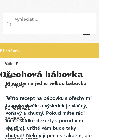
Příspěvek
VŠE
Ořechová bábovka
VŠE
Množství na jednu velkou bábovku
RECEPTY
TIPY
Tento recept na bábovku s ořechy mi 
funguje skvěle a výsledek je vláčný, 
REPORTÁŽE
voňavý a chutný. Pokud máte rádi 
ZAHRADA
méně sladké dezerty s přírodními 
chutěmi, určitě vám bude taky 
TVOŘENÍ
chutnat! Někdy ji peču s kakaem, ale 