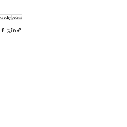
ořechy
pečení
Zobrazit vše
Nejnovější příspěvky