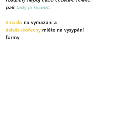
pak 
tady je recept. 
#máslo
 na vymazání a 
#vlašskéořechy
 mléte na vysypání 
formy