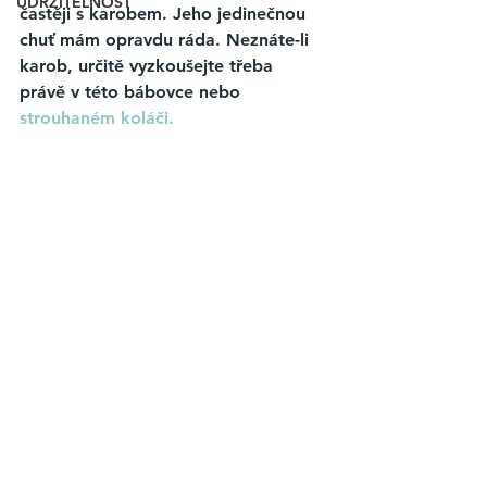
UDRŽITELNOST
častěji s karobem. Jeho jedinečnou 
chuť mám opravdu ráda. Neznáte-li 
karob, určitě vyzkoušejte třeba 
právě v této bábovce nebo
strouhaném koláči. 