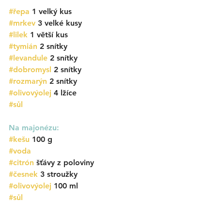
#řepa
1 velký kus
#mrkev
 3 velké kusy
#lilek
 1 větší kus
#tymián
 2 snítky
#levandule
2 snítky
#dobromysl
2 snítky
#rozmarýn
 2 snítky
#olivovýolej
4 lžíce
#sůl
Na majonézu:
#kešu
 100 g
#voda
#citrón
 šťávy z poloviny
#česnek
3 stroužky
#olivovýolej
100 ml
#sůl