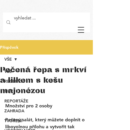
Příspěvek
VŠE
Pečená řepa s mrkví
VŠE
a lilkem s kešu
RECEPTY
majonézou
TIPY
REPORTÁŽE
Množství pro 2 osoby
ZAHRADA
Pečený salát, který můžete doplnit o 
TVOŘENÍ
libovolnou přílohu a vytvořit tak 