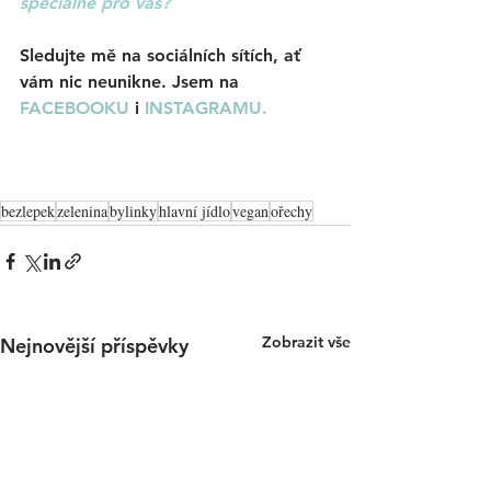
speciálně pro vás?
Sledujte mě na sociálních sítích, ať 
vám nic neunikne. Jsem na 
FACEBOOKU
i 
INSTAGRAMU.
bezlepek
zelenina
bylinky
hlavní jídlo
vegan
ořechy
Zobrazit vše
Nejnovější příspěvky