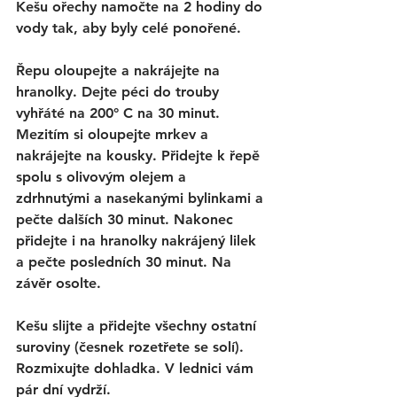
Kešu ořechy namočte na 2 hodiny do 
vody tak, aby byly celé ponořené. 
Řepu oloupejte a nakrájejte na 
hranolky. Dejte péci do trouby 
vyhřáté na 200° C na 30 minut. 
Mezitím si oloupejte mrkev a 
nakrájejte na kousky. Přidejte k řepě 
spolu s olivovým olejem a 
zdrhnutými a nasekanými bylinkami a 
pečte dalších 30 minut. Nakonec 
přidejte i na hranolky nakrájený lilek 
a pečte posledních 30 minut. Na 
závěr osolte. 
Kešu slijte a přidejte všechny ostatní 
suroviny (česnek rozetřete se solí). 
Rozmixujte dohladka. V lednici vám 
pár dní vydrží. 