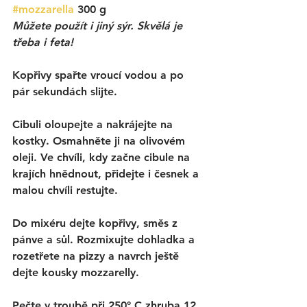
#mozzarella
 300 g 
Můžete použít i jiný sýr. Skvělá je 
třeba i feta! 
Kopřivy spařte vroucí vodou a po 
pár sekundách slijte. 
Cibuli oloupejte a nakrájejte na 
kostky. Osmahněte ji na olivovém 
oleji. Ve chvíli, kdy začne cibule na 
krajích hnědnout, přidejte i česnek a 
malou chvíli restujte.
Do mixéru dejte kopřivy, směs z 
pánve a sůl. Rozmixujte dohladka a 
rozetřete na pizzy a navrch ještě 
dejte kousky mozzarelly. 
Pečte v troubě při 250° C zhruba 12 