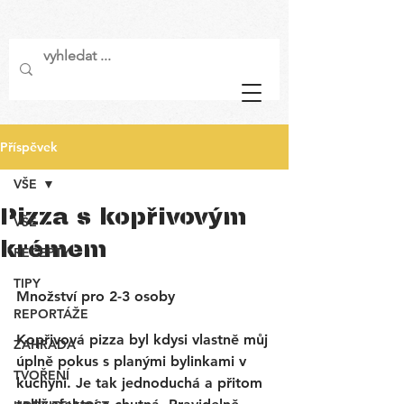
Příspěvek
VŠE
Pizza s kopřivovým
VŠE
krémem
RECEPTY
TIPY
Množství pro 2-3 osoby
REPORTÁŽE
Kopřivová pizza byl kdysi vlastně můj 
ZAHRADA
úplně pokus s planými bylinkami v 
TVOŘENÍ
kuchyni. Je tak jednoduchá a přitom 