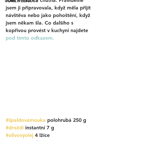
tolik efektní a chutná. Pravidelně 
UDRŽITELNOST
jsem ji připravovala, když měla přijít 
návštěva nebo jako pohoštění, když 
jsem někam šla. Co dalšího s 
kopřivou provést v kuchyni najdete 
pod tímto odkazem.
#špaldovámouka
polohrubá 250 g
#droždí
 instantní 7 g
#olivovýolej
 4 lžíce