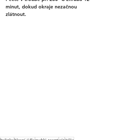
minut, dokud okraje nezačnou 
zlátnout. 
bylinky
hlavní jídlo
rychlý recept
sýr
itálie