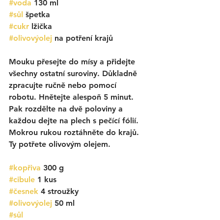
#voda
 130 ml
#sůl
špetka
#cukr
 lžička
#olivovýolej
 na potření krajů 
Mouku přesejte do mísy a přidejte 
všechny ostatní suroviny. Důkladně 
zpracujte ručně nebo pomocí 
robotu. Hnětejte alespoň 5 minut. 
Pak rozdělte na dvě poloviny a 
každou dejte na plech s pečící fólií. 
Mokrou rukou roztáhněte do krajů. 
Ty potřete olivovým olejem. 
#kopřiva
 300 g
#cibule
 1 kus
#česnek
 4 stroužky
#olivovýolej
50 ml
#sůl