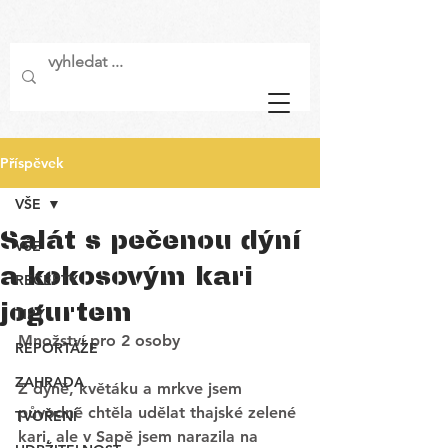
Příspěvek
VŠE
Salát s pečenou dýní
VŠE
a kokosovým kari
RECEPTY
jogurtem
TIPY
Množství pro 2 osoby
REPORTÁŽE
ZAHRADA
Z dýně, květáku a mrkve jsem 
původně chtěla udělat thajské zelené 
TVOŘENÍ
kari, ale v Sapě jsem narazila na 