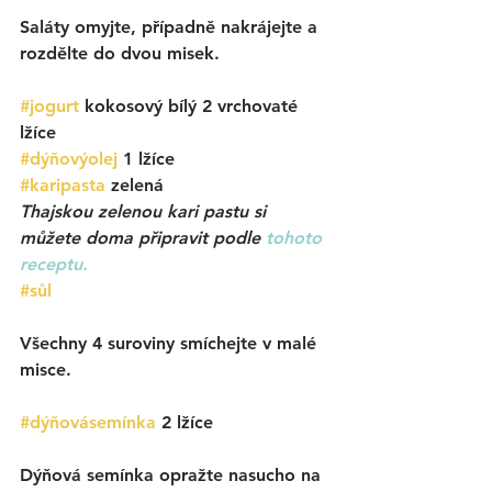
Saláty omyjte, případně nakrájejte a 
rozdělte do dvou misek. 
#jogurt
kokosový bílý 2 vrchovaté 
lžíce
#dýňovýolej
1 lžíce
#karipasta
 zelená 
Thajskou zelenou kari pastu si 
můžete doma připravit podle 
tohoto 
receptu.
#sůl
Všechny 4 suroviny smíchejte v malé 
misce. 
#dýňovásemínka
2 lžíce 
Dýňová semínka opražte nasucho na 