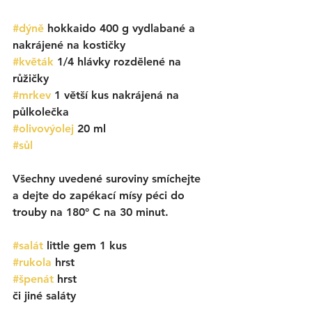
#dýně
hokkaido 400 g vydlabané a 
nakrájené na kostičky
#květák
 1/4 hlávky rozdělené na 
růžičky
#mrkev
1 větší kus nakrájená na 
půlkolečka
#olivovýolej
20 ml
#sůl
Všechny uvedené suroviny smíchejte 
a dejte do zapékací mísy péci do 
trouby na 180° C na 30 minut. 
#salát
 little gem 1 kus
#rukola
 hrst
#špenát
hrst 
či jiné saláty