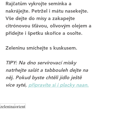
Rajčatům vykrojte semínka a 
nakrájejte. Petržel i mátu nasekejte. 
Vše dejte do mísy a zakapejte 
citrónovou šťávou, olivovým olejem a 
přidejte i špetku skořice a osolte.
Zeleninu smíchejte s kuskusem. 
TIPY: Na dno servírovací misky 
natrhejte salát a tabbouleh dejte na 
něj. Pokud byste chtěli jídlo ještě 
více syté, 
připravíte si i placky naan
.
zelenina
orient