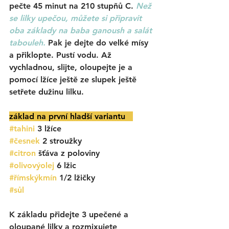
pečte 45 minut na 210 stupňů C. 
Než 
se lilky upečou, můžete si připravit 
oba základy na baba ganoush a salát 
tabouleh.
Pak je dejte do velké mísy 
a přiklopte. Pustí vodu. Až 
vychladnou, slijte, oloupejte je a 
pomocí lžíce ještě ze slupek ještě 
setřete dužinu lilku. 
základ na první hladší variantu   
#tahini
 3 lžíce
#česnek
 2 stroužky
#citron
 šťáva z poloviny
#olivovýolej
 6 lžic
#římskýkmín
 1/2 lžičky 
#sůl
K základu přidejte 3 upečené a 
oloupané lilky a rozmixujete 