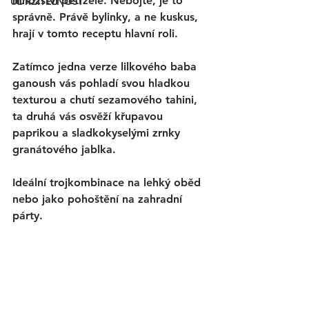
množství petržele. Nebojte, je to 
UDRŽITELNOST
správně. Právě bylinky, a ne kuskus, 
hrají v tomto receptu hlavní roli. 
Zatímco jedna verze lilkového baba 
ganoush vás pohladí svou hladkou 
texturou a chutí sezamového tahini, 
ta druhá vás osvěží křupavou 
paprikou a sladkokyselými zrnky 
granátového jablka. 
Ideální trojkombinace na lehký oběd 
nebo jako pohoštění na zahradní 
párty.