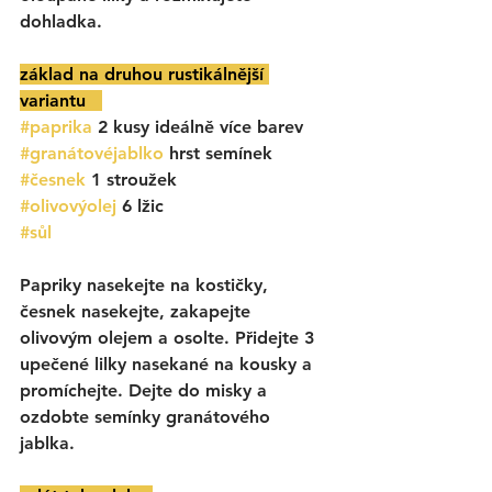
dohladka. 
základ na druhou rustikálnější 
variantu   
#paprika
 2 kusy ideálně více barev
#granátovéjablko
 hrst semínek
#česnek
 1 stroužek
#olivovýolej
 6 lžic
#sůl
Papriky nasekejte na kostičky, 
česnek nasekejte, zakapejte 
olivovým olejem a osolte. Přidejte 3 
upečené lilky nasekané na kousky a 
promíchejte. Dejte do misky a 
ozdobte semínky granátového 
jablka.  