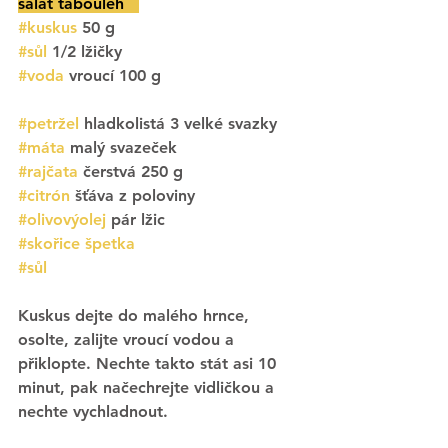
salát tabouleh   
#kuskus
50 g
#sůl
1/2 lžičky
#voda
 vroucí 100 g
#petržel
 hladkolistá 3 velké svazky 
#máta
 malý svazeček
#rajčata
 čerstvá 250 g
#citrón
šťáva z poloviny 
#olivovýolej
pár lžic
#skořice
 špetka
#sůl
Kuskus dejte do malého hrnce, 
osolte, zalijte vroucí vodou a 
přiklopte. Nechte takto stát asi 10 
minut, pak načechrejte vidličkou a 
nechte vychladnout.  