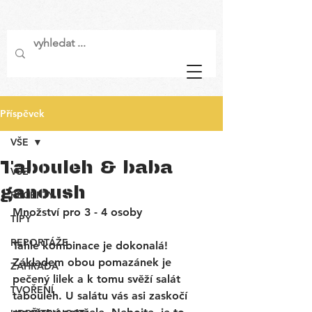
Příspěvek
VŠE
Tabouleh & baba
VŠE
ganoush
RECEPTY
Množství pro 3 - 4 osoby
TIPY
REPORTÁŽE
Tahle kombinace je dokonalá! 
Základem obou pomazánek je 
ZAHRADA
pečený lilek a k tomu svěží salát 
TVOŘENÍ
tabouleh. U salátu vás asi zaskočí 