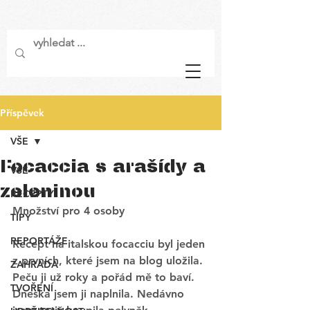
Příspěvek
VŠE
Focaccia s arašídy a
VŠE
zeleninou
RECEPTY
Množství pro 4 osoby
TIPY
REPORTÁŽE
Recept na italskou focacciu byl jeden 
z prvních, které jsem na blog uložila. 
ZAHRADA
Peču ji už roky a pořád mě to baví. 
TVOŘENÍ
Dneska jsem ji naplnila. Nedávno 