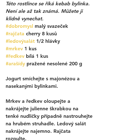
Této rostlince se říká kebab bylinka. 
Není ale až tak známá. Můžete ji 
klidně vynechat.
#dobromysl
 malý svazeček
#rajčata
 cherry 8 kusů
#ledovýsalát
1/2 hlávky
#mrkev
1 kus
#ředkev
 bílá 1 kus
#arašídy
 pražené nesolené 200 g
Jogurt smíchejte s majonézou a 
nasekanými bylinkami. 
Mrkev a ředkev oloupejte a 
nakrájejte julienne škrabkou na 
tenké nudličky případně nastrouhejte 
na hrubém struhadle. Ledový salát 
nakrájejte najemno. Rajčata 
rozpulte. 