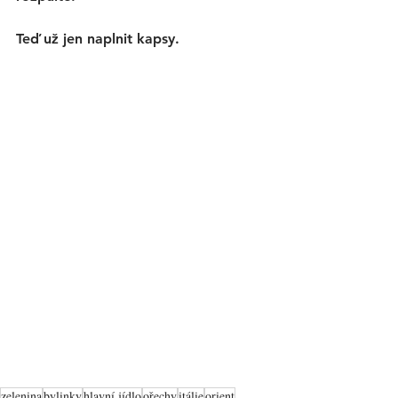
Teď už jen naplnit kapsy. 
zelenina
bylinky
hlavní jídlo
ořechy
itálie
orient