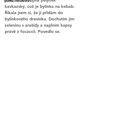
jsem totiž koupila pelyněk 
UDRŽITELNOST
kavkazský, což je bylinka na kebab. 
Říkala jsem si, že ji přidám do 
bylinkového dresinku. Dochutím jím 
zeleninu s arašídy a naplním kapsy 
právě z focaccii. Povedlo se. 