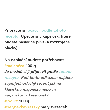
Připravte si 
focaccii podle tohoto 
receptu.
 Upečte si 8 kapsiček, které 
budete následně plnit (4 rozkrojené 
placky). 
Na naplnění budete potřebovat: 
#majonéza
100 g
Je možné si ji připravit podle 
tohoto 
receptu.
Pod tímto odkazem najdete 
superjednoduchý recept jak na 
klasickou majonézu nebo na 
veganskou z kešu oříšků.
#jogurt
 100 g
#pelyněkkavkazský
 malý svazeček 