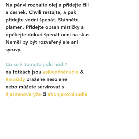
Na pánvi rozpalte olej a přidejte čili 
a česnek. Chvíli restujte, a pak 
přidejte vodní špenát. Stáhněte 
plamen. Přidejte obsah mističky a 
opékejte dokud špenát není na skus. 
Neměl by být rozvařený ale ani 
syrový.
Co se k tomuto jídlu hodí? 
na fotkách jsou 
#skleněnénudle
 &
#arašídy
 pražené nesolené
nebo můžete servírovat s 
#jasmínovárýže
či
#konjakovénudle