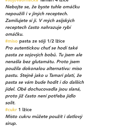
Nebojte se, že byste tuhle omáčku 
nepoužili i v jiných receptech. 
Zamilujete si ji. V mých asijských 
receptech často nahrazuje rybí 
omáčku.
#miso
 pasta ze sóji 1/2 lžíce
Pro autentickou chuť se hodí také 
pasta ze sojových bobů. Tu jsem ale 
nenašla bez glutamátu. Proto jsem 
použila dokonalou alternativu: miso 
pastu. Stejně jako u Tamari platí, že 
pasta se vám bude hodit i do dalších 
jídel. Obě dochucovadla jsou slaná, 
proto již často není potřeba jídlo 
solit.
#cukr
 1 lžíce
Místo cukru můžete použít i datlový 
sirup. 