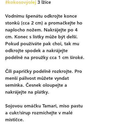
#kokosovýolej
3 lžíce
Vodnímu špenátu odkrojte konce 
stonků (cca 2 cm) a promačkejte ho 
naplocho nožem. Nakrájejte po 4 
cm. Konec s lístky může být delší. 
Pokud používáte pak choi, tak mu 
odkrojte spodek a nakrájejte 
podélně na proužky cca 1 cm široké. 
Čili papričky podélně rozkrojte. Pro 
menší pálivost můžete vyndat 
semínka. Česnek oloupejte a 
nakrájejte na plátky.
Sojovou omáčku Tamari, miso pastu 
a cukr/sirup rozmíchejte v malé 
mističce.