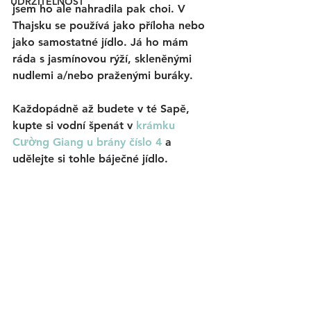
UDRŽITELNOST
jsem ho ale nahradila pak choi. V 
Thajsku se používá jako příloha nebo 
jako samostatné jídlo. Já ho mám 
ráda s jasmínovou rýží, skleněnými 
nudlemi a/nebo praženými buráky. 
Každopádně až budete v té Sapě, 
kupte si vodní špenát v 
krámku 
Cường Giang 
u brány číslo 4
 a 
udělejte si tohle báječné jídlo.