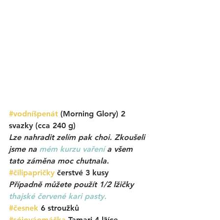
#vodníšpenát
 (Morning Glory) 2 
svazky (cca 240 g)
Lze nahradit zelím pak choi. Zkoušeli 
jsme na 
mém kurzu vaření 
a všem 
tato záměna moc chutnala. 
#čilipapričky
 čerstvé 3 kusy
Případně můžete použít 1/2 lžičky 
thajské červené kari pasty. 
#česnek
 6 stroužků
#sójováomáčka
Tamari
4 lžíce