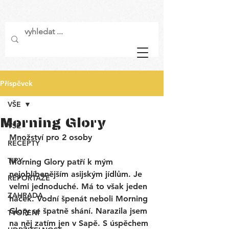
Příspěvek
VŠE
Morning Glory
VŠE
Množství pro 2 osoby
RECEPTY
TIPY
Morning Glory patří k mým 
nejoblíbenějším asijským jídlům. Je 
REPORTÁŽE
velmi jednoduché. Má to však jeden 
ZAHRADA
háček. Vodní špenát neboli Morning 
Glory se špatně shání. Narazila jsem 
TVOŘENÍ
na něj zatím jen v Sapě. S úspěchem 