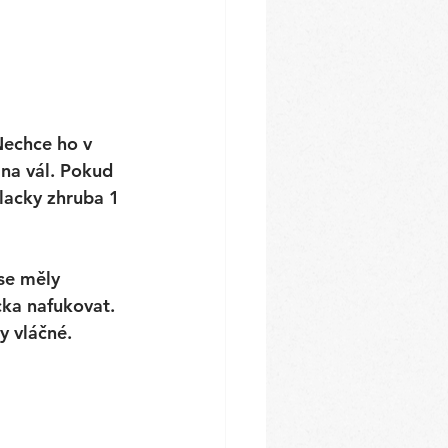
Nechce ho v 
 na vál. Pokud 
placky zhruba 1 
se měly 
ka nafukovat. 
y vláčné. 