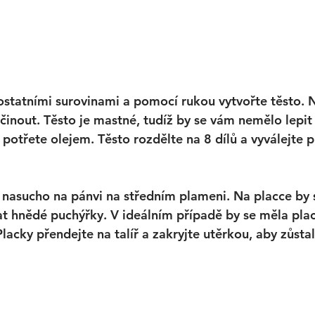
statními surovinami a pomocí rukou vytvořte těsto. 
činout. Těsto je mastné, tudíž by se vám nemělo lepit
l potřete olejem. Těsto rozdělte na 8 dílů a vyválejte 
 nasucho na pánvi na středním plameni. Na placce by 
t hnědé puchýřky. V ideálním případě by se měla plac
lacky přendejte na talíř a zakryjte utěrkou, aby zůstal