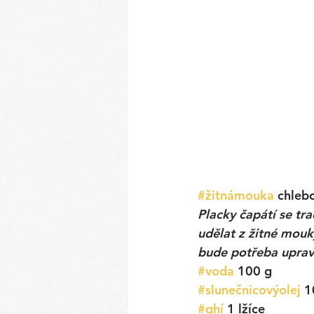
#žitnámouka
chleb
Placky čapátí se tra
udělat z žitné mou
bude potřeba upravi
#voda
100 g
#slunečnicovýolej
 1
#ghí
1 lžíce