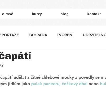
o mně
kurzy
blog
kontakt
EPORTÁŽE
ZAHRADA
TVOŘENÍ
UDRŽITELN
čapátí
by
 čapátí udělat z žitné chlebové mouky a povedly se mo
ckým jídlům jako 
palak paneeru,
čočkový dhal 
nebo 
but