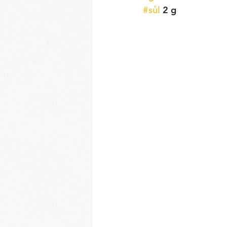
#sůl
 2 g