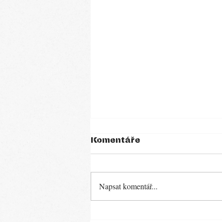
Komentáře
Minestrone
Napsat komentář...