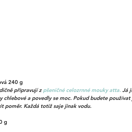
ová 240 g
dičně připravují z 
pšeničné celozrnné mouky atta.
 Já 
ky chlebové a povedly se moc. Pokud budete používat 
t poměr. Každá totiž saje jinak vodu.
0 g