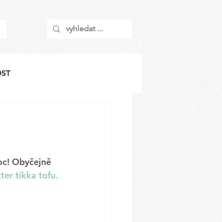
OST
c! 
Obyčejně 
ter tikka tofu.