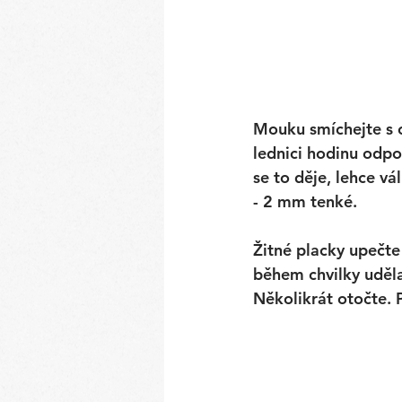
Mouku smíchejte s o
lednici hodinu odpo
se to děje, lehce vá
- 2 mm tenké.
Žitné placky upečte
během chvilky uděla
Několikrát otočte. P