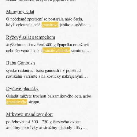
sladkokyselými zrnky
granátového
rozmixujete
dohladka. základ na druhou rustikálnější variantu
Mangový salát
#paprika 2 kusy ideálně více barev
O nečekané zpestření se postarala naše Stela,
#
granátovéjablko
Dejte do misky a ozdobte
když vyloupala celé
granátové
jablko a snědla jen
semínky
granátového
jablka.
polovinu #cibule červená 2 malé kusy #arašídy
pražené nesolené 100 g #koriandr čerstvý 1
Rýžový salát s tempehem
svazek #
granátovéjablko
Z
granátového
jablka
#rýže basmati uvařená 400 g #paprika oranžová
vyjměte semínka. Navrch ozdobte arašídy,
nebo červená 1 kus #
granátovéjablko
semínka z
zbylým koriandrem a semínky z
granátového
poloviny červená 2 kusy #petržel hladkolistá
jablka. TIP: Do tohoto receptu využijete jen
svazeček #dýňovýolej 3 lžíce #sůl Papriku
Baba Ganoush
polovinu
granátových
semínek.
nakrájejte na kostičky, z
granátové
syrské restauraci baba ganoush i v poněkud
rustikální variantě s na kostičky nakrájenými
paprikami a
granátovým
Dýňové placičky
Osladit můžete trochou balzamikového octa nebo
granátového
sirupu.
Mrkvovo-mandlovy dort
potřebovat asi 500 - 750 g čerstvého ovoce
#maliny #borůvky #ostružiny #jahody #fíky
#hroznovévíno #mochyně #
granátovéjablko