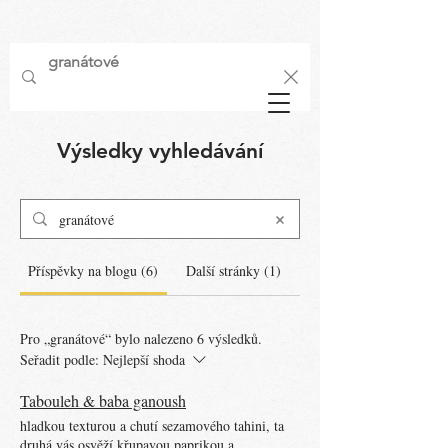
Výsledky vyhledávání
Příspěvky na blogu (6)
Další stránky (1)
Pro „granátové“ bylo nalezeno 6 výsledků.
Seřadit podle:
Nejlepší shoda
Tabouleh & baba ganoush
hladkou texturou a chutí sezamového tahini, ta
druhá vás osvěží křupavou paprikou a