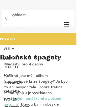
Příspěvek
VŠE
Boloňské špagety
VŠE
Množství pro 4 osoby
RECEPTY
TIPY
Kolikrát jste měli během 
koronavirové krize špagety? Já bych 
REPORTÁŽE
to ani nespočítala. Dobrá třetina 
ZAHRADA
mého špajzu je vyskládaná
zavařenými omáčkami z pečené 
TVOŘENÍ
zeleniny,
kterou k nim obvykle 