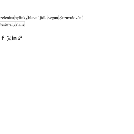
zelenina
bylinky
hlavní jídlo
vegan
sýr
zavařování
těstoviny
itálie
Zobrazit vše
Nejnovější příspěvky