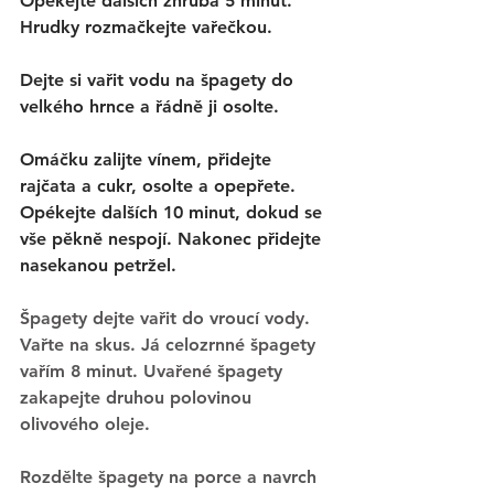
Opékejte dalších zhruba 5 minut. 
Hrudky rozmačkejte vařečkou. 
Dejte si vařit vodu na špagety do 
velkého hrnce a řádně ji osolte. 
Omáčku zalijte vínem, přidejte 
rajčata a cukr, osolte a opepřete. 
Opékejte dalších 10 minut, dokud se 
vše pěkně nespojí. Nakonec přidejte 
nasekanou petržel. 
Špagety dejte vařit do vroucí vody. 
Vařte na skus. Já celozrnné špagety 
vařím 8 minut. Uvařené špagety 
zakapejte druhou polovinou 
olivového oleje. 
Rozdělte špagety na porce a navrch 