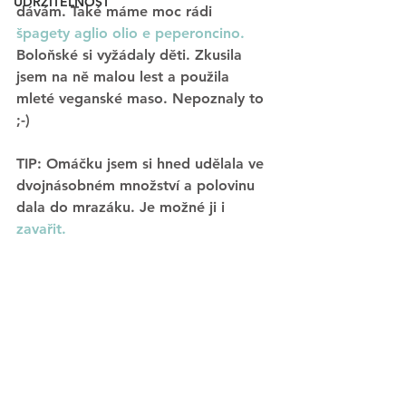
UDRŽITELNOST
dávám. Také máme moc rádi
špagety aglio olio e peperoncino.
Boloňské si vyžádaly děti. Zkusila 
jsem na ně malou lest a použila 
mleté veganské maso. Nepoznaly to 
;-)
TIP: Omáčku jsem si hned udělala ve 
dvojnásobném množství a polovinu 
dala do mrazáku.
Je možné ji i 
zavařit. 