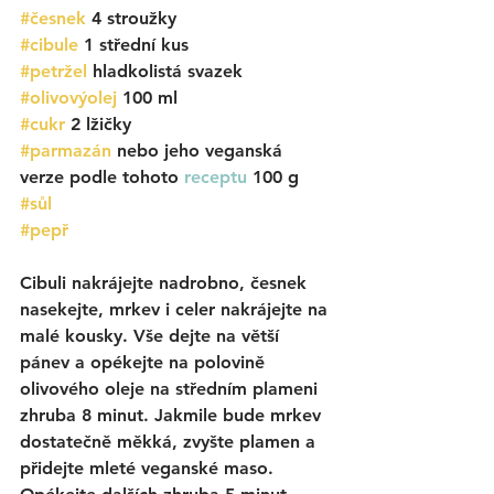
#česnek
 4 stroužky
#cibule
 1 střední kus
#petržel
 hladkolistá svazek
#olivovýolej
 100 ml
#cukr
 2 lžičky
#parmazán
 nebo jeho veganská 
verze podle tohoto 
receptu
 100 g
#sůl
#pepř
Cibuli nakrájejte nadrobno, česnek 
nasekejte, mrkev i celer nakrájejte na 
malé kousky. Vše dejte na větší 
pánev a opékejte na polovině 
olivového oleje na středním plameni 
zhruba 8 minut. Jakmile bude mrkev 
dostatečně měkká, zvyšte plamen a 
přidejte mleté veganské maso. 