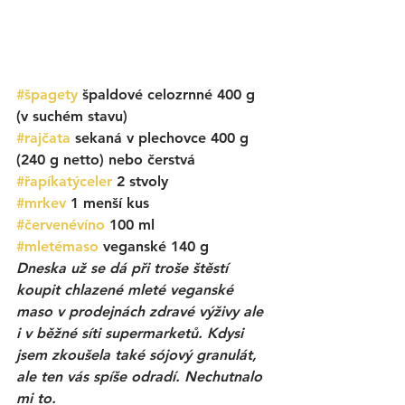
#špagety
 špaldové celozrnné 400 g 
(v suchém stavu)
#rajčata
 sekaná v plechovce 400 g 
(240 g netto) nebo čerstvá
#řapíkatýceler
 2 stvoly
#mrkev
 1 menší kus
#červenévíno
 100 ml
#mletémaso
 veganské 140 g
Dneska už se dá při troše štěstí 
koupit chlazené mleté veganské 
maso v prodejnách zdravé výživy ale 
i v běžné síti supermarketů. Kdysi 
jsem zkoušela také sójový granulát, 
ale ten vás spíše odradí. Nechutnalo 
mi to. 