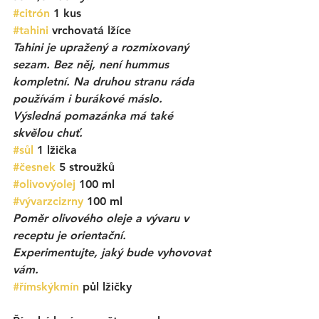
#citrón
 1 kus
#tahini
 vrchovatá lžíce
Tahini je upražený a rozmixovaný 
sezam. Bez něj, není hummus 
kompletní. Na druhou stranu ráda 
používám i burákové máslo. 
Výsledná pomazánka má také 
skvělou chuť.  
#sůl
 1 lžička
#česnek
5 stroužků
#olivovýolej
 100 ml
#vývarzcizrny
 100 ml
Poměr olivového oleje a vývaru v 
receptu je orientační. 
Experimentujte, jaký bude vyhovovat 
vám. 
#římskýkmín
půl lžičky