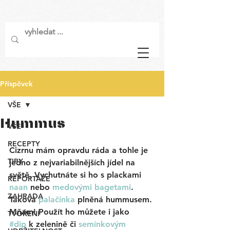
Příspěvek
VŠE
Hummus
VŠE
RECEPTY
Cizrnu mám opravdu ráda a tohle je 
TIPY
jedno z nejvariabilnějších jídel na 
světě. Vychutnáte si ho s plackami 
REPORTÁŽE
naan
nebo 
medovými bagetami
. 
ZAHRADA
Taková 
palačinka
 plněná hummusem. 
Mňam! Použít ho můžete i jako 
TVOŘENÍ
#dip
 k zelenině či 
semínkovým 