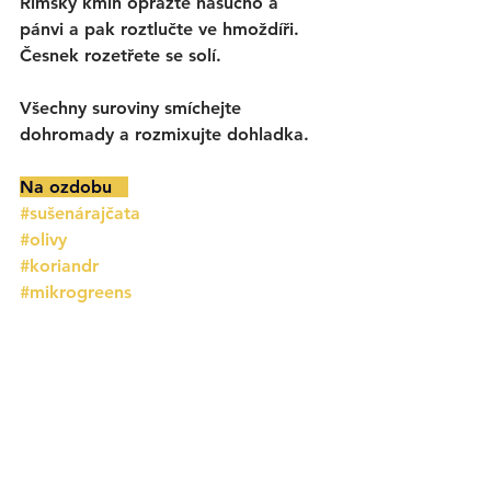
Římský kmín opražte nasucho a 
pánvi a pak roztlučte ve hmoždíři. 
Česnek rozetřete se solí. 
Všechny suroviny smíchejte 
dohromady a rozmixujte dohladka. 
Na ozdobu   
#sušenárajčata
#olivy
#koriandr
#mikrogreens