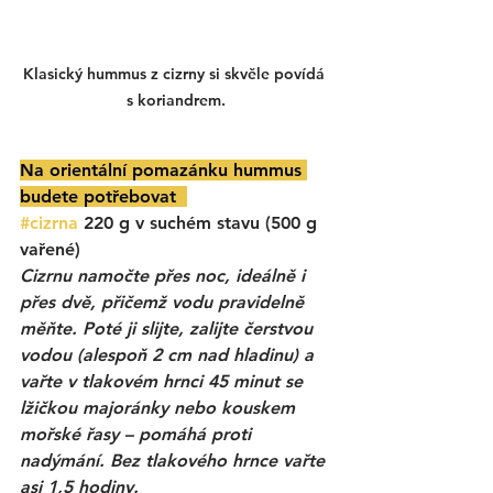
Klasický hummus z cizrny si skvěle povídá 
s koriandrem.
Na orientální pomazánku hummus 
budete potřebovat  
#cizrna
 220 g v suchém stavu (500 g 
vařené)
Cizrnu namočte přes noc, ideálně i 
přes dvě, přičemž vodu pravidelně 
měňte. Poté ji slijte, zalijte čerstvou 
vodou (alespoň 2 cm nad hladinu) a 
vařte v tlakovém hrnci 45 minut se 
lžičkou majoránky nebo kouskem 
mořské řasy – pomáhá proti 
nadýmání. Bez tlakového hrnce vařte 
asi 1,5 hodiny.