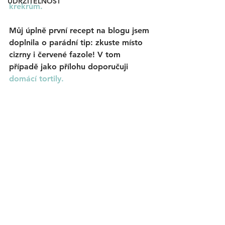
UDRŽITELNOST
krekrům.
Můj úplně první recept na blogu jsem 
doplnila o parádní tip: zkuste místo 
cizrny i červené fazole! V tom 
případě jako přílohu doporučuji 
domácí tortily.