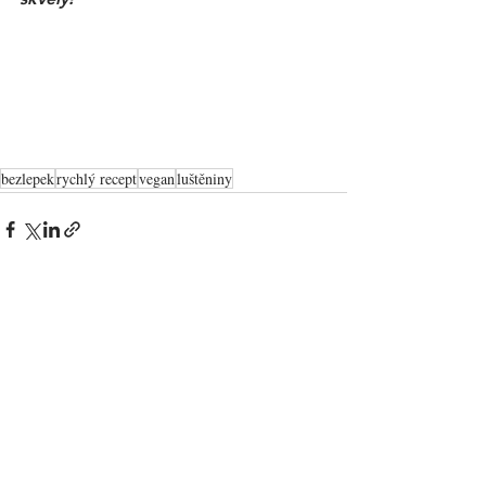
bezlepek
rychlý recept
vegan
luštěniny
Zobrazit vše
Nejnovější příspěvky