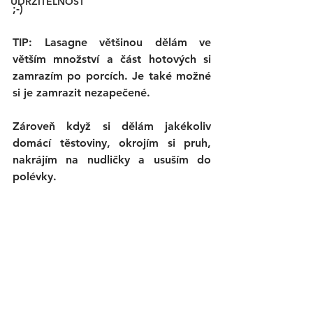
UDRŽITELNOST
;-)
TIP: Lasagne většinou dělám ve 
větším množství a část hotových si 
zamrazím po porcích. Je také možné 
si je zamrazit nezapečené. 
Zároveň když si dělám jakékoliv 
domácí těstoviny, okrojím si pruh, 
nakrájím na nudličky a usuším do 
polévky.  