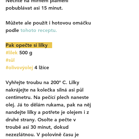
Nechte na mírném plameni 
pobublávat asi 15 minut. 
Můžete ale použít i hotovou omáčku 
podle 
tohoto receptu. 
Pak opečte si lilky   
#lilek
500 g
#sůl
#olivovýolej
 4 lžíce
Vyhřejte troubu na 200° C. Lilky 
nakrájejte na kolečka silná asi půl 
centimetru. Na pečící plech naneste 
olej. Já to dělám rukama, pak na něj 
nandejte lilky a potřete je olejem i z 
druhé strany. Osolte a pečte v 
troubě asi 30 minut, dokud 
nezezlátnou. V polovině času je 