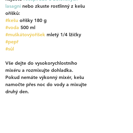
lasagní
 nebo zkuste rostlinný z kešu 
oříšků:
#kešu
oříšky 180 g
#voda
 500 ml
#muškátovýoříšek
 mletý 1/4 lžičky
#pepř
#sůl
Vše dejte do vysokorychlostního 
mixéru a rozmixujte dohladka. 
Pokud nemáte výkonný mixér, kešu 
namočte přes noc do vody a mixujte 
druhý den.