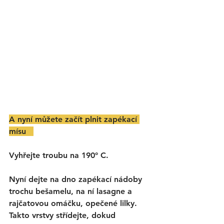
A nyní můžete začít plnit zapékací 
mísu   
Vyhřejte troubu na 190° C. 
Nyní dejte na dno zapékací nádoby 
trochu bešamelu, na ní lasagne a 
rajčatovou omáčku, opečené lilky. 
Takto vrstvy střídejte, dokud 