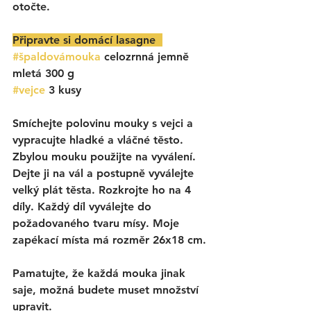
otočte. 
Připravte si domácí lasagne  
#špaldovámouka
 celozrnná jemně 
mletá 300 g
#vejce
 3 kusy
Smíchejte polovinu mouky s vejci a 
vypracujte hladké a vláčné těsto. 
Zbylou mouku použijte na vyválení. 
Dejte ji na vál a postupně vyválejte 
velký plát těsta. Rozkrojte ho na 4 
díly. Každý díl vyválejte do 
požadovaného tvaru mísy. Moje 
zapékací místa má rozměr 26x18 cm.
Pamatujte, že každá mouka jinak 
saje, možná budete muset množství 
upravit. 