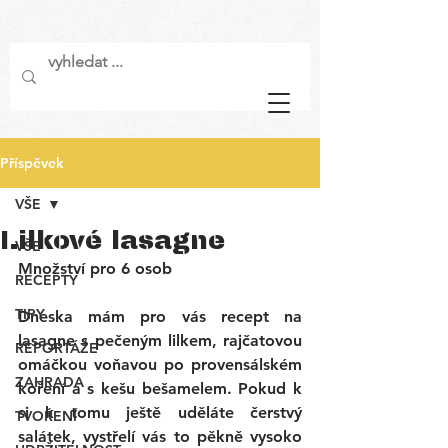
Příspěvek
VŠE
Lilkové lasagne
VŠE
Množství pro 6 osob
RECEPTY
TIPY
Dneska mám pro vás recept na 
lasagne s pečeným lilkem, rajčatovou 
REPORTÁŽE
omáčkou voňavou po provensálském 
ZAHRADA
koření a s kešu bešamelem. Pokud k 
si k tomu ještě uděláte čerstvý 
TVOŘENÍ
salátek, vystřelí vás to pěkně vysoko 