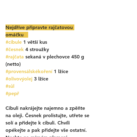
Nejdříve připravte 
r
ajčatovou 
omáčku   
#cibule
 1 větší kus
#česnek
 4 stroužky
#rajčata
 sekaná v plechovce 450 g 
(netto)
#provensálskékoření
1 lžíce 
#olivovýolej
 3 lžíce
#sůl
#pepř
Cibuli nakrájejte najemno a zpěňte 
na oleji. Česnek prolistujte, utřete se 
solí a přidejte k cibuli. Chvíli 
opékejte a pak přidejte vše ostatní. 