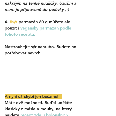
nakrájím na tenké nudličky. Usuším a 
mám je připravené do polévky ;-)
4. 
#sýr
parmazán
80 g můžete ale 
použít i 
veganský parmazán podle 
tohoto receptu.
Nastrouhejte sýr nahrubo. Budete ho 
potřebovat navrch.
A nyní už chybí jen bešamel   
Máte dvě možnosti. Buď si uděláte 
klasický z másla a mouky, na který 
najdete
recept zde u boloňských 