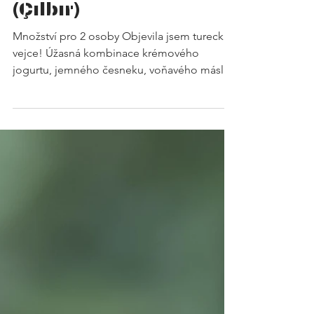
RECEPTY
Turecká vejce
(Çılbır)
Množství pro 2 osoby Objevila jsem turecká
vejce! Úžasná kombinace krémového
jogurtu, jemného česneku, voňavého másla s
uzenou paprikou a dokonale zastřených
vajec. Pokud vás už nudí míchaná vajíčka,
zkuste je – nebudete litovat. Dochuťte si
jogurt #řeckýjogurt 200 ml Pokud nemáte,
nechte odkapat bílou Hollandii přes
plátýnko. #česnek 1 stroužek Doporučuji
odstranit jeho střed. Česnek se stane lépe
stravitelným. Zároveň se tím zjemní a zeslabí
jeho chuť. #přepuštěnémáslo 25