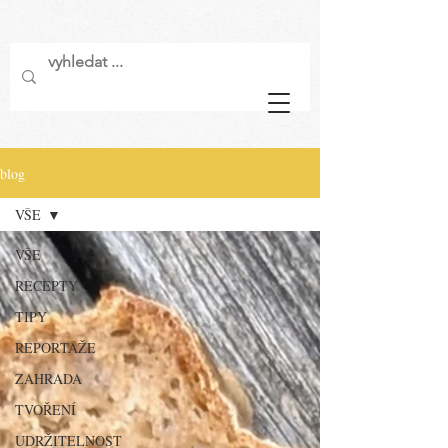
blog
VŠE
VŠE
RECEPTY
TIPY
REPORTÁŽE
ZAHRADA
TVOŘENÍ
UDRŽITELNOST