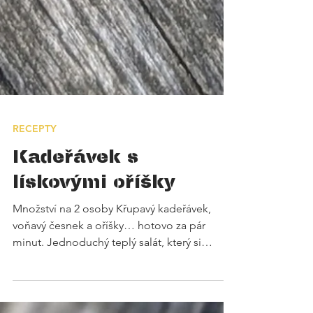
RECEPTY
Kadeřávek s
lískovými oříšky
Množství na 2 osoby Křupavý kadeřávek,
voňavý česnek a oříšky… hotovo za pár
minut. Jednoduchý teplý salát, který si
zaslouží kus poctivého kváskového chleba a
dobrou kapku olivového oleje. Kombinace