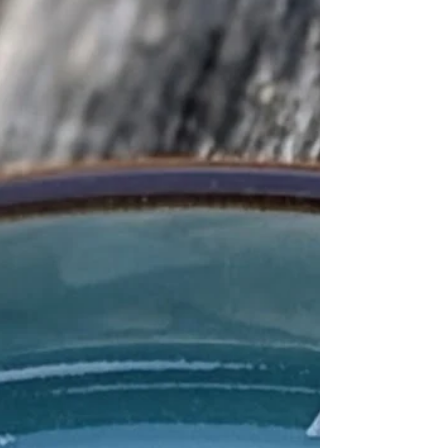
mango sticky rice a fazolí je za mě dokonalá.
Do jídla přináší kromě další chuti i víc
bílkovin. #kadeřávek 200 g #olivovýolej 2
lžíce + trochu na servírování #česnek 2
stroužky #lískové oříšky blanšírované 50 g
#lahůdkovédroždí 1 lžíce #sůl
#kváskovýchléb jako příloha Můžete si