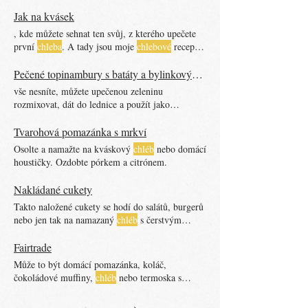
olivového oleje Podávej s kváskovým
chlebem
a
zakápni trochou kvalitního olivového oleje.
Jak na kvásek
, kde můžete sehnat ten svůj, z kterého upečete
první
chleba
. A tady jsou moje
chlebové
recepty
Pšenično-žitný kváskový
chléb
ve formě Typem
připomínající
chléb
Šumava Pšenično-žitný
Pečené topinambury s batáty a bylinkovým dipem a hummusem
kváskový
chléb
v ošatce kynutý Typově stejný
vše nesníte, můžete upečenou zeleninu
chléb
. Kyne 12 hodin v zadělávací míse. Jen jsem
rozmixovat, dát do lednice a použít jako
zde popsala proces, kdy
chléb
necháte dokynout
pomazánku na kváskový
chléb
2-3 hodiny v ošatce. Semínkový kváskový
chléb
Tvarohová pomazánka s mrkví
Tento typ
chleba
se zadělává se záparou, což jsou
Osolte a namažte na kváskový
chléb
nebo domácí
namočené vločky se semínky
houstičky. Ozdobte pórkem a citrónem.
Nakládané cukety
Takto naložené cukety se hodí do salátů, burgerů
nebo jen tak na namazaný
chléb
s čerstvým
sýrem.
Fairtrade
Může to být domácí pomazánka, koláč,
čokoládové muffiny,
chléb
nebo termoska s
kávou.