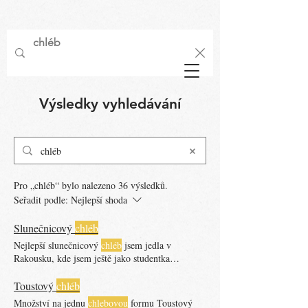
Výsledky vyhledávání
Pro „chléb“ bylo nalezeno 36 výsledků.
Seřadit podle:
Nejlepší shoda
Slunečnicový
chléb
Nejlepší slunečnicový
chléb
jsem jedla v
Rakousku, kde jsem ještě jako studentka
pracovala.
Chléb
vám díky tomu pak půjde
skvěle vyklopit. Těsto přendejte do formy
Toustový
chléb
pomocí stěrky.
Chléb
ve formě nařízněte a dejte
Množství na jednu
chlebovou
formu Toustový