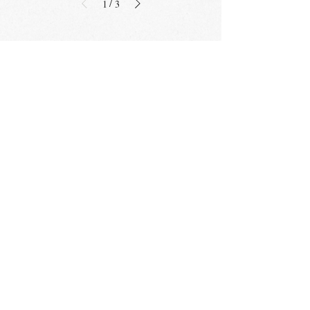
/
1
3
nechte mi svůj e-mail
budu vám posílat, co
je u mě nového
odeslat