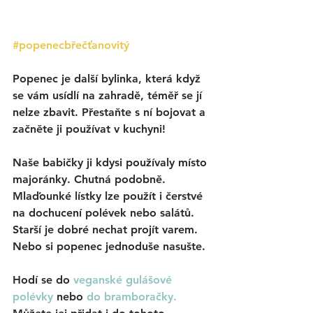
#popenecbřečťanovitý
Popenec je další bylinka, která když 
se vám usídlí na zahradě, téměř se jí 
nelze zbavit. Přestaňte s ní bojovat a 
začněte ji používat v kuchyni! 
Naše babičky ji kdysi používaly místo 
majoránky. Chutná podobně. 
Mlaďounké lístky lze použít i čerstvé 
na dochucení polévek nebo salátů. 
Starší je dobré nechat projít varem. 
Nebo si popenec jednoduše nasušte. 
Hodí se do 
veganské gulášové 
polévky
nebo
do bramboračky
. 