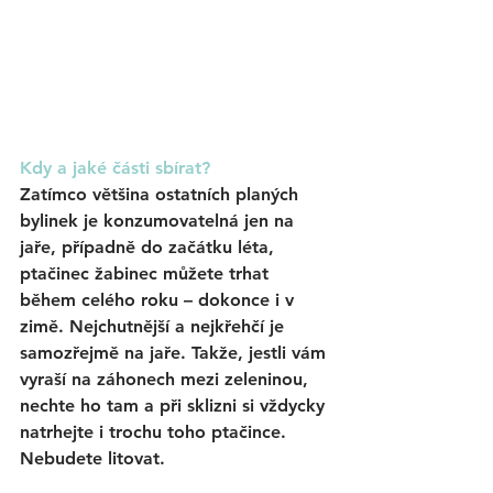
Kdy a jaké části sbírat? 
Zatímco většina ostatních planých 
bylinek je konzumovatelná jen na 
jaře, případně do začátku léta, 
ptačinec žabinec 
můžete trhat 
během celého roku
 – dokonce i v 
zimě. Nejchutnější a nejkřehčí je 
samozřejmě na jaře. Takže, jestli vám 
vyraší na záhonech mezi zeleninou, 
nechte ho tam a při sklizni si vždycky 
natrhejte i trochu toho ptačince. 
Nebudete litovat.