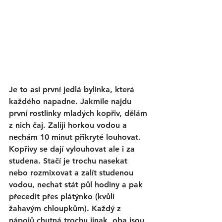
Je to asi první jedlá bylinka, která 
každého napadne. Jakmile najdu 
první rostlinky mladých kopřiv, dělám 
z nich 
čaj.
 Zaliji horkou vodou a 
nechám 10 minut přikryté louhovat. 
Kopřivy se dají vylouhovat ale 
i za 
studena.
 Stačí je trochu nasekat 
nebo rozmixovat a zalít studenou 
vodou, nechat stát půl hodiny a pak 
přecedit přes plátýnko (kvůli 
žahavým chloupkům). Každý z 
nápojů chutná trochu jinak, oba jsou 