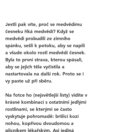
Jestli pak víte, proč se medvědímu 
česneku říká medvědí? Když se 
medvědi probudili ze zimního 
spánku, sešli k potoku, aby se napili 
a všude okolo rostl medvědí česnek. 
Byla to první strava, kterou spásali, 
aby se jejich těla vyčistila a 
nastartovala na další rok. Proto se i 
vy paste už při sběru. 
Na fotce ho (nejsvětlejší listy) vidíte v 
krásné kombinaci s ostatními jedlými 
rostlinami, se kterými se často 
vyskytuje pohromadě: bršlicí kozí 
nohou, kopřivou dvoudomou a 
plicníkem lékařským. Asi jediná 