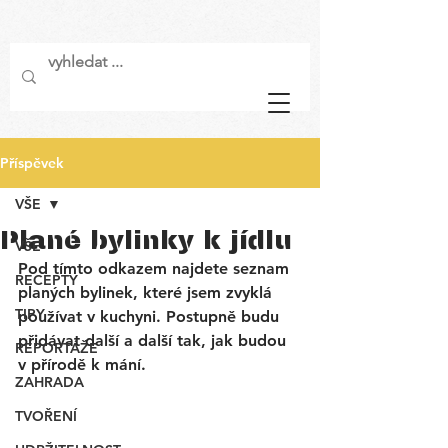
Příspěvek
VŠE
Plané bylinky k jídlu
VŠE
Pod tímto odkazem najdete seznam 
RECEPTY
planých bylinek, které jsem zvyklá 
TIPY
používat v kuchyni. Postupně budu 
přidávat další a další tak, jak budou 
REPORTÁŽE
v přírodě k mání. 
ZAHRADA
TVOŘENÍ