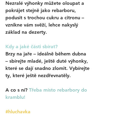
Nezralé výhonky můžete oloupat a 
pokrájet stejně jako rebarboru, 
podusit s trochou cukru a citronu – 
vznikne vám svěží, lehce nakyslý 
základ na dezerty.
Kdy a jaké části sbírat? 
Brzy na jaře – ideálně během dubna 
– sbírejte mladé, ještě duté výhonky, 
které se dají snadno zlomit. Vybírejte 
ty, které ještě nezdřevnatěly.
A co s ní? 
Třeba místo rebarbory do 
kramblu!
#hluchavka