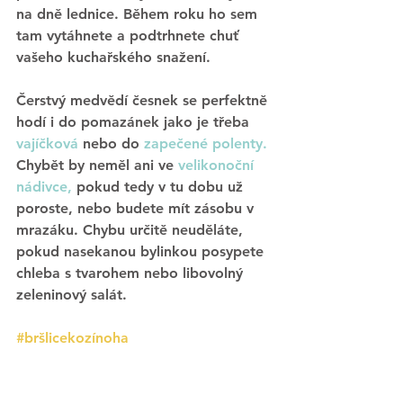
na dně lednice. Během roku ho sem 
tam vytáhnete a podtrhnete chuť 
vašeho kuchařského snažení. 
Čerstvý medvědí česnek se perfektně 
hodí i do pomazánek jako je třeba 
vajíčková
nebo do 
zapečené polenty. 
Chybět by neměl ani ve 
velikonoční 
nádivce,
 pokud tedy v tu dobu už 
poroste, nebo budete mít zásobu v 
mrazáku. Chybu určitě neuděláte, 
pokud nasekanou bylinkou posypete 
chleba s tvarohem nebo libovolný 
zeleninový salát.
#bršlicekozínoha