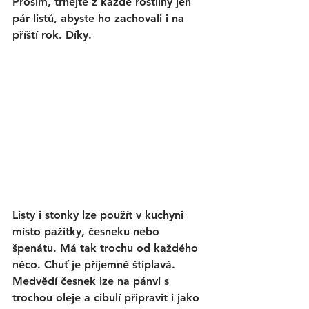
Prosím, trhejte z každé rostliny jen 
pár listů, abyste ho zachovali i na 
příští rok. Díky. 
Listy i stonky lze použít v kuchyni 
místo pažitky, česneku nebo 
špenátu. Má tak trochu od každého 
něco. Chuť je příjemně štiplavá. 
Medvědí česnek lze na pánvi s 
trochou oleje a cibulí připravit i jako 