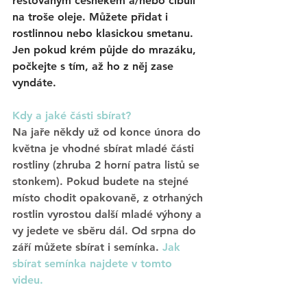
restovaným česnekem a/nebo cibulí 
na troše oleje. Můžete přidat i 
rostlinnou nebo klasickou smetanu. 
Jen pokud krém půjde do mrazáku, 
počkejte s tím, až ho z něj zase 
vyndáte. 
Kdy a jaké části sbírat? 
Na jaře někdy už od konce února
 do 
května
 je vhodné sbírat 
mladé části 
rostliny 
(zhruba 2 horní patra listů se 
stonkem). Pokud budete na stejné 
místo chodit opakovaně, z otrhaných 
rostlin vyrostou další mladé výhony a 
vy jedete ve sběru dál. 
Od srpna do 
září
 můžete sbírat i 
semínka.
Jak 
sbírat semínka najdete v tomto 
videu.