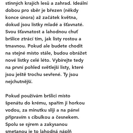
stinných krajích lesů a zahrad. Ideální 
dobou pro sběr je 
březen (někdy 
konce února) až začátek května, 
dokud jsou lístky mladé a šťavnaté.
Svou šťavnatost a lahodnou chuť 
bršlice ztrácí tím, jak listy rostou a 
tmavnou. Pokud ale budete chodit 
na stejné místo stále, budou obrážet 
nové lístky celé léto. Vybírejte tedy 
na první pohled světlejší listy, které 
jsou ještě trochu sevřené. Ty jsou 
nejchutnější. 
Pokud používám bršlici místo 
špenátu do krému, 
spařím ji horkou 
vodou, 
za minutku sliji a na pánvi 
připravím s cibulkou a česnekem. 
Spolu se sýrem a zakysanou 
smetanou je to lahodná náplň 