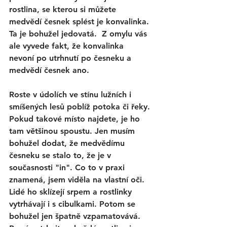
rostlina, se kterou si můžete 
medvědí česnek splést je konvalinka. 
Ta je bohužel jedovatá.  Z omylu vás 
ale vyvede fakt, že konvalinka 
nevoní po utrhnutí po česneku a 
medvědí česnek ano. 
Roste v údolích ve stínu lužních i 
smíšených lesů poblíž potoka či řeky. 
Pokud takové místo najdete, je ho 
tam většinou spoustu. Jen musím 
bohužel dodat, že medvědímu 
česneku se stalo to, že je v 
současnosti "in". Co to v praxi 
znamená, jsem viděla na vlastní oči. 
Lidé ho sklízejí srpem a rostlinky 
vytrhávají i s cibulkami. Potom se 
bohužel jen špatně vzpamatovává. 