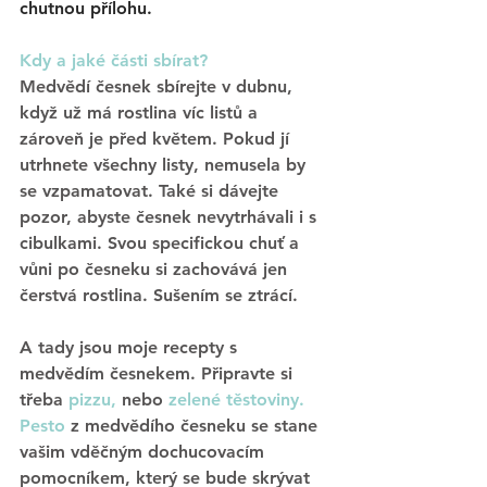
chutnou přílohu. 
Kdy a jaké části sbírat? 
Medvědí česnek sbírejte 
v dubnu, 
když už má rostlina víc listů a 
zároveň je před květem. 
Pokud jí 
utrhnete všechny listy, nemusela by 
se vzpamatovat. Také si dávejte 
pozor, abyste česnek nevytrhávali i s 
cibulkami. Svou specifickou chuť a 
vůni po česneku si zachovává jen 
čerstvá rostlina. Sušením se ztrácí. 
A tady jsou moje recepty s 
medvědím česnekem. Připravte si 
třeba 
pizzu,
 nebo 
zelené těstoviny
. 
Pesto
 z medvědího česneku se stane 
vašim vděčným dochucovacím 
pomocníkem, který se bude skrývat 