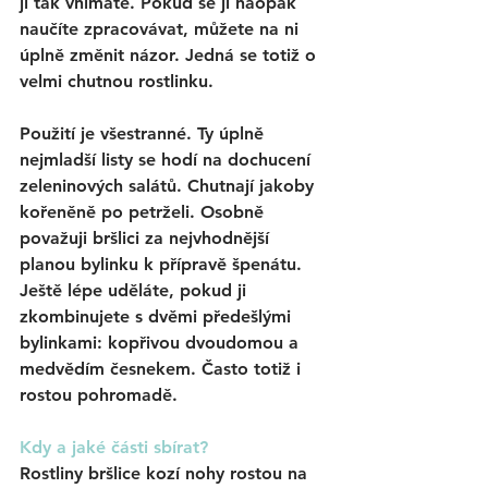
ji tak vnímáte. Pokud se ji naopak 
naučíte zpracovávat, můžete na ni 
úplně změnit názor. Jedná se totiž o 
velmi chutnou rostlinku. 
Použití je všestranné. 
Ty úplně 
nejmladší listy se hodí na dochucení 
zeleninových salátů. 
Chutnají jakoby 
kořeněně po petrželi. Osobně 
považuji bršlici za 
nejvhodnější 
planou bylinku k přípravě špenátu. 
Ještě lépe uděláte, pokud ji 
zkombinujete s dvěmi předešlými 
bylinkami: kopřivou dvoudomou a 
medvědím česnekem. Často totiž i 
rostou pohromadě. 
Kdy a jaké části sbírat? 
Rostliny bršlice kozí nohy rostou na 