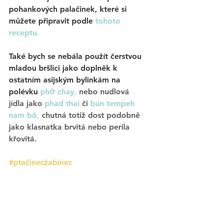
pohankových palačinek, které si 
můžete připravit podle 
tohoto 
receptu.
Také bych se nebála použít čerstvou 
mladou bršlici jako doplněk k 
ostatním asijským bylinkám na 
polévku 
phở chay,
nebo nudlová 
jídla jako 
phad thai
či 
b
ún tempeh 
nam bô
,
 chutná totiž dost podobně 
jako klasnatka brvitá nebo perila 
křovitá. 
#ptačinecžabinec