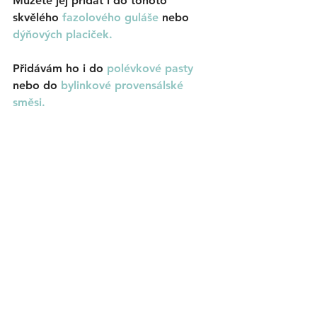
Můžete jej přidat i do tohoto 
skvělého 
fazolového guláše 
nebo 
dýňových placiček. 
Přidávám ho i do 
polévkové pasty
nebo do 
bylinkové provensálské 
směsi.  